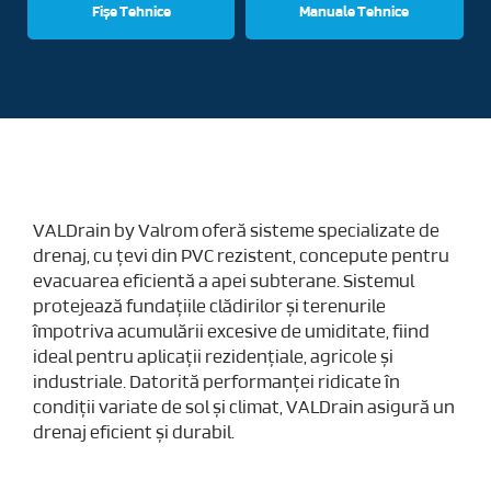
Fișe Tehnice
Manuale Tehnice
RO
VALDrain by Valrom oferă sisteme specializate de
drenaj, cu țevi din PVC rezistent, concepute pentru
evacuarea eficientă a apei subterane. Sistemul
protejează fundațiile clădirilor și terenurile
împotriva acumulării excesive de umiditate, fiind
ideal pentru aplicații rezidențiale, agricole și
industriale. Datorită performanței ridicate în
condiții variate de sol și climat, VALDrain asigură un
drenaj eficient și durabil.