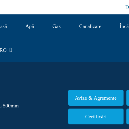
D
asă
Apă
Gaz
Canalizare
Încă
RO
Avize & Agremente
L 500mm
Certificări