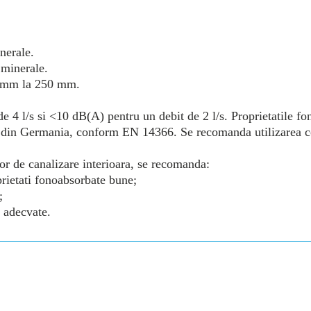
nerale.
 minerale.
2 mm la 250 mm.
 4 l/s si <10 dB(A) pentru un debit de 2 l/s. Proprietatile fo
fer din Germania, conform EN 14366. Se recomanda utilizarea c
or de canalizare interioara, se recomanda:
prietati fonoabsorbate bune;
;
 adecvate.