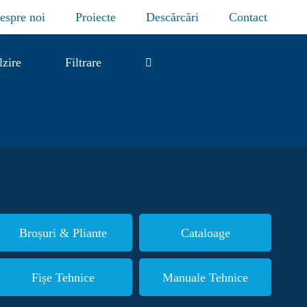
espre noi
Proiecte
Descărcări
Contact
lzire
Filtrare
Broșuri & Pliante
Cataloage
Fișe Tehnice
Manuale Tehnice