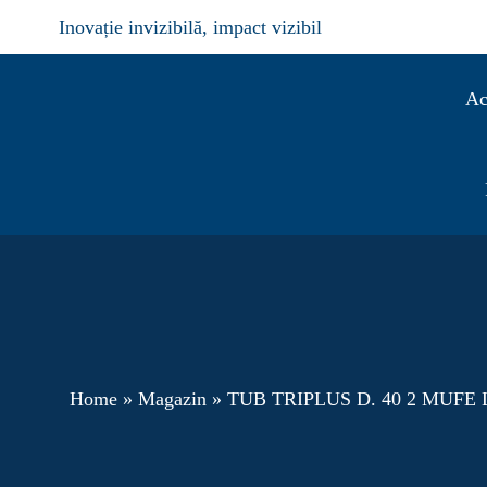
Mergi
Inovație invizibilă, impact vizibil
la
conținut
Ac
Home
»
Magazin
»
TUB TRIPLUS D. 40 2 MUFE 