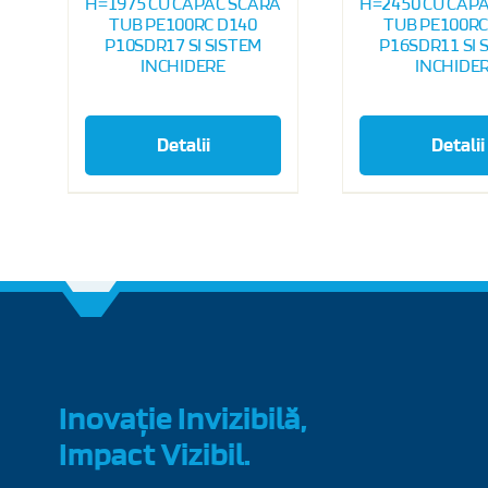
H=1975 CU CAPAC SCARA
H=2450 CU CAP
TUB PE100RC D140
TUB PE100RC
P10SDR17 SI SISTEM
P16SDR11 SI 
INCHIDERE
INCHIDE
Detalii
Detalii
Inovație Invizibilă,
Impact Vizibil.