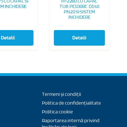
5 CU CAPAC SI
H=2280 CU CAPAC
EM INCHIDERE
TUB PE100RC D140
PN20 SI SISTEM
INCHIDERE
Detalii
Detalii
Termeni și condiții
Politica de confidențialitate
Politica cookie
Raportarea internă privind