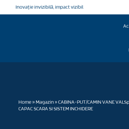
Mergi
Inovație invizibilă, impact vizibil
la
conținut
Ac
Home
»
Magazin
»
CABINA-PUT/CAMIN VANE VALSpr
CAPAC SCARA SI SISTEM INCHIDERE