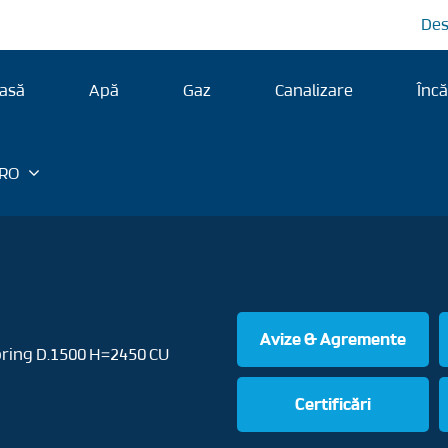
Des
asă
Apă
Gaz
Canalizare
Încă
RO
Avize & Agremente
ing D.1500 H=2450 CU
Certificări