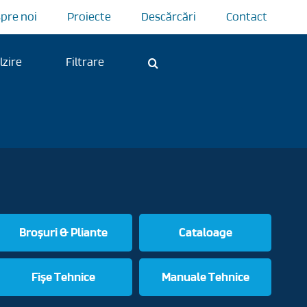
pre noi
Proiecte
Descărcări
Contact
lzire
Filtrare
Broșuri & Pliante
Cataloage
Fișe Tehnice
Manuale Tehnice