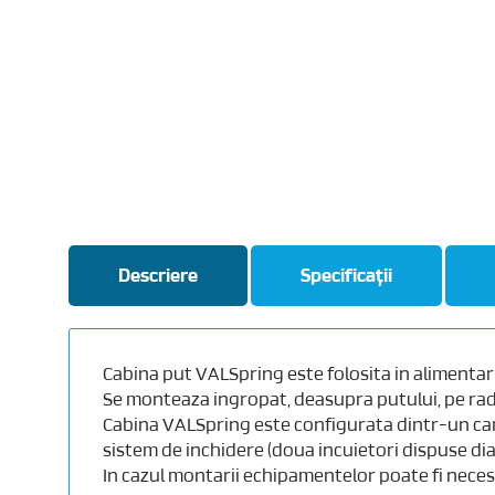
Descriere
Specificații
Cabina put VALSpring este folosita in alimentar
Se monteaza ingropat, deasupra putului, pe rad
Cabina VALSpring este configurata dintr-un cami
sistem de inchidere (doua incuietori dispuse di
In cazul montarii echipamentelor poate fi necesar