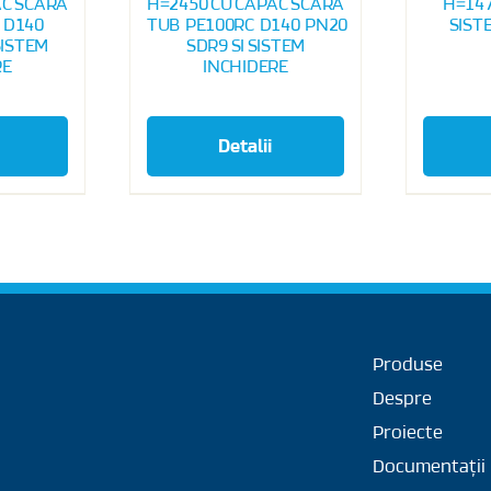
AC SCARA
H=2450 CU CAPAC SCARA
H=147
 D140
TUB PE100RC D140 PN20
SIST
SISTEM
SDR9 SI SISTEM
RE
INCHIDERE
Detalii
Produse
Despre
Proiecte
Documentații