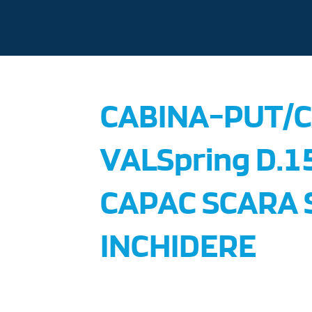
CABINA-PUT/
VALSpring D.1
CAPAC SCARA S
INCHIDERE