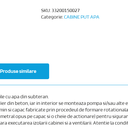
SKU:
33200150027
Categorie:
CABINE PUT APA
Produse similare
ile cu apa din subteran.
ier din beton, iar in interior se monteaza pompa si/sau alte
n si capac fabricate prin procedeul de formare rotationala 
ametral opus pe capac si o cheie de actionare) pentru sigur
a executarea izolarii cabinei si a ventilarii. Atentie la condi